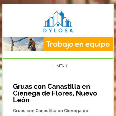
Saltar
Saltar
Saltar
a
al
a
la
contenido
la
navegación
principal
barra
principal
lateral
primaria
MENU
Gruas con Canastilla en
Cienega de Flores, Nuevo
León
Gruas con Canastilla en Cienega de