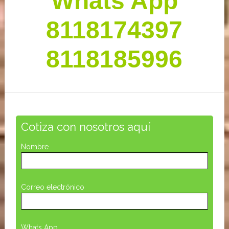
Whats App
lateral
primaria
8118174397
8118185996
Cotiza con nosotros aquí
Nombre
Correo electrónico
Whats App