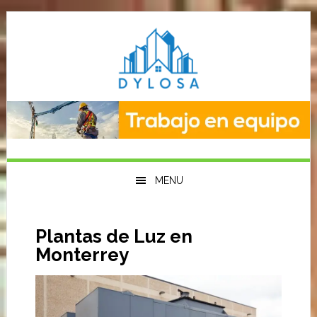
Saltar
Saltar
Saltar
a
al
a
la
contenido
la
navegación
principal
barra
principal
lateral
primaria
MENU
Plantas de Luz en
Monterrey