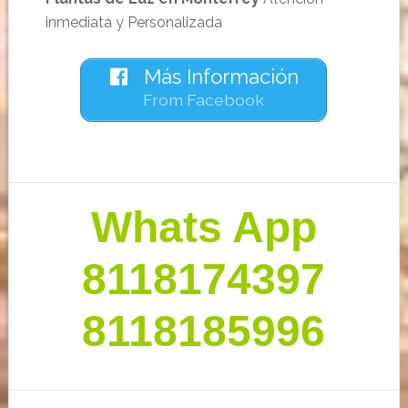
inmediata y Personalizada
Más Información
From Facebook
Barra
Whats App
lateral
primaria
8118174397
8118185996