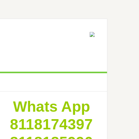
Barra
Whats App
ateral
primaria
8118174397