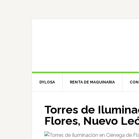
Saltar
Saltar
Saltar
a
al
a
la
contenido
la
navegación
principal
barra
principal
lateral
primaria
DYLOSA
RENTA DE MAQUINARIA
CON
Torres de Ilumin
Flores, Nuevo Le