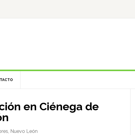
TACTO
l
ación en Ciénega de
ón