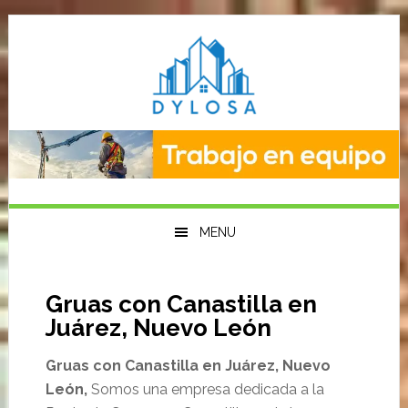
Saltar
Saltar
Saltar
a
al
a
la
contenido
la
navegación
principal
barra
principal
lateral
primaria
MENU
Gruas con Canastilla en
Juárez, Nuevo León
Gruas con Canastilla en Juárez, Nuevo
León,
Somos una empresa dedicada a la