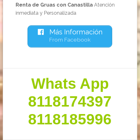
Renta de Gruas con Canastilla
Atención
inmediata y Personalizada
Más Información
From Facebook
Barra
Whats App
lateral
primaria
8118174397
8118185996