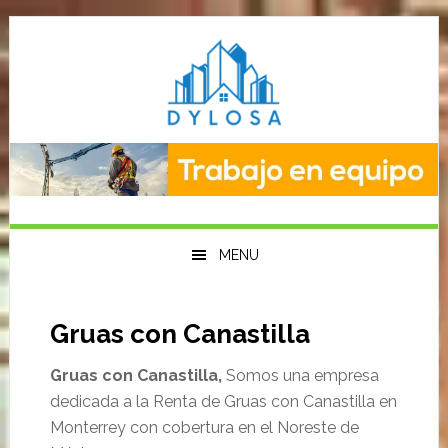
Saltar
Saltar
Saltar
a
al
a
la
contenido
la
navegación
principal
barra
principal
lateral
primaria
MENU
Gruas con Canastilla
Gruas con Canastilla,
Somos una empresa
dedicada a la Renta de Gruas con Canastilla en
Monterrey con cobertura en el Noreste de