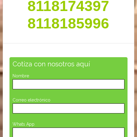
primaria
8118174397
8118185996
Cotiza con nosotros aquí
Nombre
Correo electrónico
Whats App